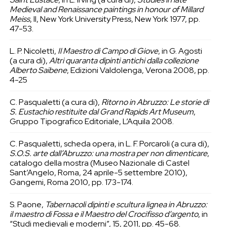
Medieval and Renaissance paintings in honour of Millard
Meiss
, II, New York University Press, New York 1977, pp.
47-53.
L. P. Nicoletti,
Il Maestro di Campo di Giove
, in G. Agosti
(a cura di),
Altri quaranta dipinti antichi dalla collezione
Alberto Saibene
, Edizioni Valdolenga, Verona 2008, pp.
4-25
C. Pasqualetti (a cura di),
Ritorno in Abruzzo: Le storie di
S. Eustachio restituite dal Grand Rapids Art Museum
,
Gruppo Tipografico Editoriale, L’Aquila 2008.
C. Pasqualetti, scheda opera, in L. F. Porcaroli (a cura di),
S.O.S. arte dall’Abruzzo: una mostra per non dimenticare
,
catalogo della mostra (Museo Nazionale di Castel
Sant’Angelo, Roma, 24 aprile-5 settembre 2010),
Gangemi, Roma 2010, pp. 173-174.
S. Paone,
Tabernacoli dipinti e scultura lignea in Abruzzo:
il maestro di Fossa e il Maestro del Crocifisso d’argento
, in
“Studi medievali e moderni”, 15, 2011, pp. 45-68.