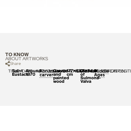
TO KNOW
ABOUT ARTWORKS
Share
Saint
Around
Carved
177×63,5×34,5
Diocese
TITLE
DATE
ARTIST
MEDIUM
DIMENSIONS
ORIGIN
COLLECTION
LOCATION
POSIT
Abruzzese
Middle
Eustace
1370
and
cm
of
carver
Ages
painted
Sulmona-
wood
Valva