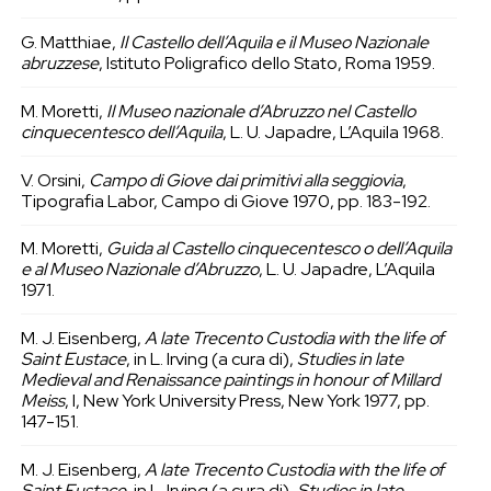
G. Matthiae,
Il Castello dell’Aquila e il Museo Nazionale
abruzzese
, Istituto Poligrafico dello Stato, Roma 1959.
M. Moretti,
Il Museo nazionale d’Abruzzo nel Castello
cinquecentesco dell’Aquila
, L. U. Japadre, L’Aquila 1968.
V. Orsini,
Campo di Giove dai primitivi alla seggiovia
,
Tipografia Labor, Campo di Giove 1970, pp. 183-192.
M. Moretti,
Guida al Castello cinquecentesco o dell’Aquila
e al Museo Nazionale d’Abruzzo
, L. U. Japadre, L’Aquila
1971.
M. J. Eisenberg,
A late Trecento Custodia with the life of
Saint Eustace
, in L. Irving (a cura di),
Studies in late
Medieval and Renaissance paintings in honour of Millard
Meiss
, I, New York University Press, New York 1977, pp.
147-151.
M. J. Eisenberg,
A late Trecento Custodia with the life of
Saint Eustace
, in L. Irving (a cura di),
Studies in late