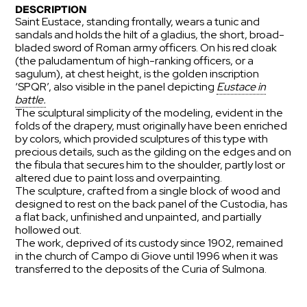
DESCRIPTION
Saint Eustace, standing frontally, wears a tunic and
sandals and holds the hilt of a gladius, the short, broad-
bladed sword of Roman army officers. On his red cloak
(the paludamentum of high-ranking officers, or a
sagulum), at chest height, is the golden inscription
‘SPQR’, also visible in the panel depicting
Eustace in
battle.
The sculptural simplicity of the modeling, evident in the
folds of the drapery, must originally have been enriched
by colors, which provided sculptures of this type with
precious details, such as the gilding on the edges and on
the fibula that secures him to the shoulder, partly lost or
altered due to paint loss and overpainting.
The sculpture, crafted from a single block of wood and
designed to rest on the back panel of the Custodia, has
a flat back, unfinished and unpainted, and partially
hollowed out.
The work, deprived of its custody since 1902, remained
in the church of Campo di Giove until 1996 when it was
transferred to the deposits of the Curia of Sulmona.