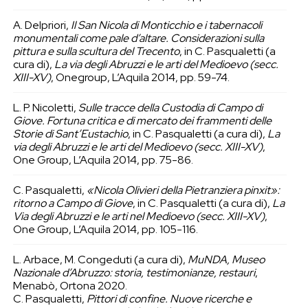
A. Delpriori,
Il San Nicola di Monticchio e i tabernacoli
monumentali come pale d’altare. Considerazioni sulla
pittura e sulla scultura del Trecento
, in C. Pasqualetti (a
cura di),
La via degli Abruzzi e le arti del Medioevo (secc.
XIII-XV)
, Onegroup, L’Aquila 2014, pp. 59-74.
L. P. Nicoletti,
Sulle tracce della Custodia di Campo di
Giove. Fortuna critica e di mercato dei frammenti delle
Storie di Sant’Eustachio
, in C. Pasqualetti (a cura di),
La
via degli Abruzzi e le arti del Medioevo (secc. XIII-XV)
,
One Group, L’Aquila 2014, pp. 75-86.
C. Pasqualetti,
«Nicola Olivieri della Pietranziera pinxit»:
ritorno a Campo di Giove
, in C. Pasqualetti (a cura di),
La
Via degli Abruzzi e le arti nel Medioevo (secc. XIII-XV)
,
One Group, L’Aquila 2014, pp. 105-116.
L. Arbace, M. Congeduti (a cura di),
MuNDA, Museo
Nazionale d’Abruzzo: storia, testimonianze, restauri
,
Menabò, Ortona 2020.
C. Pasqualetti,
Pittori di confine. Nuove ricerche e