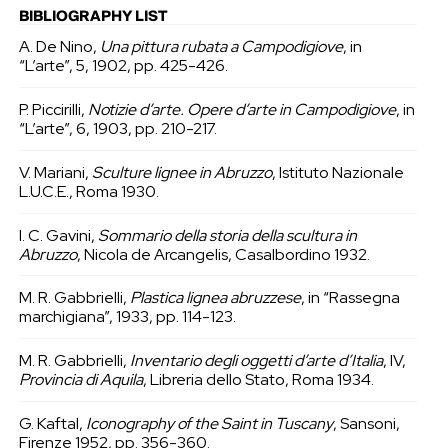
BIBLIOGRAPHY LIST
A. De Nino,
Una pittura rubata a Campodigiove
, in
“L’arte”, 5, 1902, pp. 425-426.
P. Piccirilli,
Notizie d’arte. Opere d’arte in Campodigiove
, in
“L’arte”, 6, 1903, pp. 210-217.
V. Mariani,
Sculture lignee in Abruzzo
, Istituto Nazionale
L.U.C.E., Roma 1930.
I. C. Gavini,
Sommario della storia della scultura in
Abruzzo
, Nicola de Arcangelis, Casalbordino 1932.
M. R. Gabbrielli,
Plastica lignea abruzzese
, in “Rassegna
marchigiana”, 1933, pp. 114-123.
M. R. Gabbrielli,
Inventario degli oggetti d’arte d’Italia
, IV,
Provincia di Aquila
, Libreria dello Stato, Roma 1934.
G. Kaftal,
Iconography of the Saint in Tuscany
, Sansoni,
Firenze 1952, pp. 356-360.