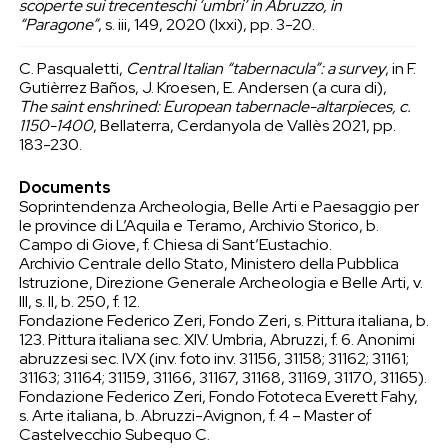
scoperte sui trecenteschi ‘umbri’ in Abruzzo, in
“Paragone”
, s. iii, 149, 2020 (lxxi), pp. 3-20.
C. Pasqualetti,
Central Italian “tabernacula”: a survey
, in F.
Gutièrrez Baños, J. Kroesen, E. Andersen (a cura di),
The saint enshrined: European tabernacle-altarpieces, c.
1150-1400
, Bellaterra, Cerdanyola de Vallès 2021, pp.
183-230.
Documents
Soprintendenza Archeologia, Belle Arti e Paesaggio per
le province di L’Aquila e Teramo, Archivio Storico, b.
Campo di Giove, f. Chiesa di Sant’Eustachio.
Archivio Centrale dello Stato, Ministero della Pubblica
Istruzione, Direzione Generale Archeologia e Belle Arti, v.
III, s. II, b. 250, f. 12.
Fondazione Federico Zeri, Fondo Zeri, s. Pittura italiana, b.
123. Pittura italiana sec. XIV. Umbria, Abruzzi, f. 6. Anonimi
abruzzesi sec. IVX (inv. foto inv. 31156, 31158; 31162; 31161;
31163; 31164; 31159, 31166, 31167, 31168, 31169, 31170, 31165).
Fondazione Federico Zeri, Fondo Fototeca Everett Fahy,
s. Arte italiana, b. Abruzzi-Avignon, f. 4 – Master of
Castelvecchio Subequo C.