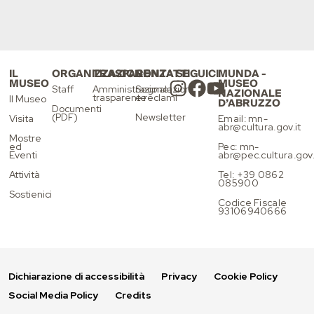
IL
ORGANIZZAZIONE
TRASPARENZA
CONTATTI
SEGUICI
MUNDA -
MUSEO
MUSEO
Staff
Amministrazione
Segnalazioni
NAZIONALE
trasparente
e reclami
Il Museo
D’ABRUZZO
Documenti
(PDF)
Newsletter
Visita
Email: mn-
abr@cultura.gov.it
Mostre
ed
Pec: mn-
Eventi
abr@pec.cultura.gov.
Attività
Tel: +39 0862
085900
Sostienici
Codice Fiscale
93106940666
Dichiarazione di accessibilità
Privacy
Cookie Policy
Social Media Policy
Credits