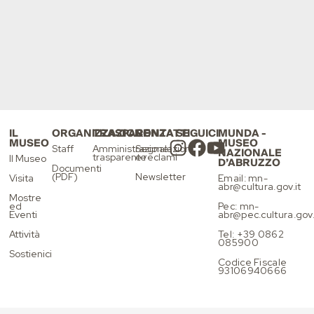
IL
ORGANIZZAZIONE
TRASPARENZA
CONTATTI
SEGUICI
MUNDA -
MUSEO
MUSEO
Staff
Amministrazione
Segnalazioni
NAZIONALE
trasparente
e reclami
Il Museo
D’ABRUZZO
Documenti
(PDF)
Newsletter
Visita
Email: mn-
abr@cultura.gov.it
Mostre
ed
Pec: mn-
Eventi
abr@pec.cultura.gov.
Attività
Tel: +39 0862
085900
Sostienici
Codice Fiscale
93106940666