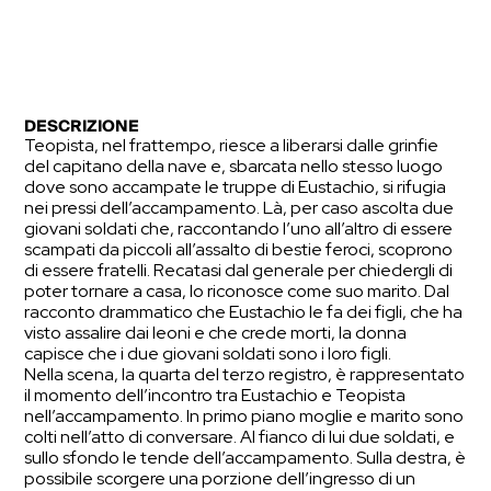
DESCRIZIONE
Teopista, nel frattempo, riesce a liberarsi dalle grinfie
del capitano della nave e, sbarcata nello stesso luogo
dove sono accampate le truppe di Eustachio, si rifugia
nei pressi dell’accampamento. Là, per caso ascolta due
giovani soldati che, raccontando l’uno all’altro di essere
scampati da piccoli all’assalto di bestie feroci, scoprono
di essere fratelli. Recatasi dal generale per chiedergli di
poter tornare a casa, lo riconosce come suo marito. Dal
racconto drammatico che Eustachio le fa dei figli, che ha
visto assalire dai leoni e che crede morti, la donna
capisce che i due giovani soldati sono i loro figli.
Nella scena, la quarta del terzo registro, è rappresentato
il momento dell’incontro tra Eustachio e Teopista
nell’accampamento. In primo piano moglie e marito sono
colti nell’atto di conversare. Al fianco di lui due soldati, e
sullo sfondo le tende dell’accampamento. Sulla destra, è
possibile scorgere una porzione dell’ingresso di un