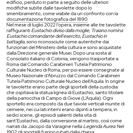
edificio, perduto in parte a seguito delle ulteriori
modifiche subìte dalle tavolette dopo lo
smembramento, come visibile da un confronto con la
documentazione fotografica del 1890
.
Nel mese di luglio 2022 l’opera, insieme alle tre tavolette
raffiguranti
Eustachio diviso dalla moglie
,
Traiano nomina
Eustachio comandante dell’esercito
,
Eustachio
in
battaglia
, sono riconosciute come autentiche dai
funzionari del Ministero della cultura e sono acquistate
dalla Direzione generale Musei. Dopo una sosta al
Consolato italiano di Colonia, vengono trasportate a
Roma dal Comando Carabinieri Tutela Patrimonio
Culturale Nucleo di Roma, per poi essere consegnate al
Museo Nazionale d’Abruzzo dal Comando Carabinieri
Tutela Patrimonio Culturale Nucleo dell’Aquila. In origine
le tavolette erano parte degli sportelli della custodia
che ospitava la statua lignea di Eustachio, santo titolare
della parrocchia di Campo di Giove (L’Aquila). Ogni
sportello era composto da due tavole verticali munite di
cerniere, nei cui lati interni erano dipinti a tempera, in
sedici scene, gli episodi salienti della vita di
sant’Eustachio, dalla conversione al martirio, così come
narrati da Jacopo da Varagine nella
Legenda Aurea
. Nel
1902 gli sportelli furono rubati dalla chiesa.