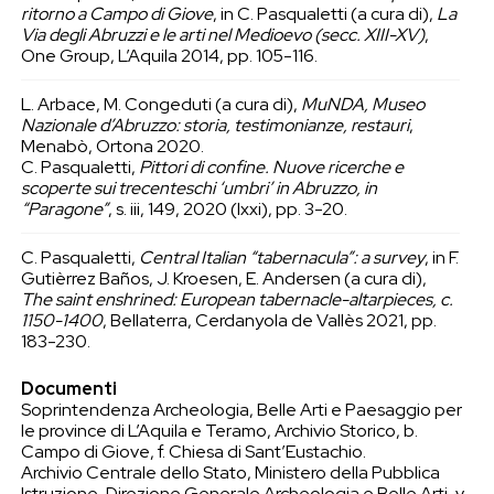
ritorno a Campo di Giove
, in C. Pasqualetti (a cura di),
La
Via degli Abruzzi e le arti nel Medioevo (secc. XIII-XV)
,
One Group, L’Aquila 2014, pp. 105-116.
L. Arbace, M. Congeduti (a cura di),
MuNDA, Museo
Nazionale d’Abruzzo: storia, testimonianze, restauri
,
Menabò, Ortona 2020.
C. Pasqualetti,
Pittori di confine. Nuove ricerche e
scoperte sui trecenteschi ‘umbri’ in Abruzzo, in
“Paragone”
, s. iii, 149, 2020 (lxxi), pp. 3-20.
C. Pasqualetti,
Central Italian “tabernacula”: a survey
, in F.
Gutièrrez Baños, J. Kroesen, E. Andersen (a cura di),
The saint enshrined: European tabernacle-altarpieces, c.
1150-1400
, Bellaterra, Cerdanyola de Vallès 2021, pp.
183-230.
Documenti
Soprintendenza Archeologia, Belle Arti e Paesaggio per
le province di L’Aquila e Teramo, Archivio Storico, b.
Campo di Giove, f. Chiesa di Sant’Eustachio.
Archivio Centrale dello Stato, Ministero della Pubblica
Istruzione, Direzione Generale Archeologia e Belle Arti, v.