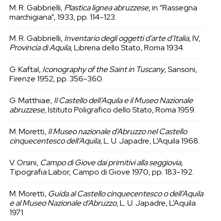
M. R. Gabbrielli,
Plastica lignea abruzzese
, in “Rassegna
marchigiana”, 1933, pp. 114-123.
M. R. Gabbrielli,
Inventario degli oggetti d’arte d’Italia
, IV,
Provincia di Aquila
, Libreria dello Stato, Roma 1934.
G. Kaftal,
Iconography of the Saint in Tuscany
, Sansoni,
Firenze 1952, pp. 356-360.
G. Matthiae,
Il Castello dell’Aquila e il Museo Nazionale
abruzzese
, Istituto Poligrafico dello Stato, Roma 1959.
M. Moretti,
Il Museo nazionale d’Abruzzo nel Castello
cinquecentesco dell’Aquila
, L. U. Japadre, L’Aquila 1968.
V. Orsini,
Campo di Giove dai primitivi alla seggiovia
,
Tipografia Labor, Campo di Giove 1970, pp. 183-192.
M. Moretti,
Guida al Castello cinquecentesco o dell’Aquila
e al Museo Nazionale d’Abruzzo
, L. U. Japadre, L’Aquila
1971.