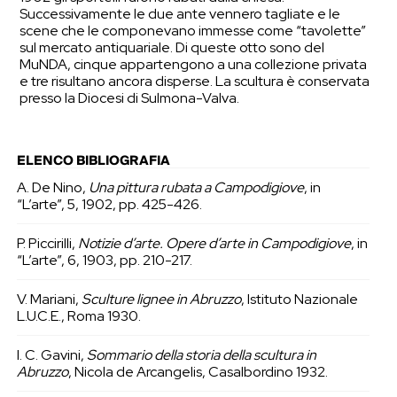
Successivamente le due ante vennero tagliate e le
scene che le componevano immesse come “tavolette”
sul mercato antiquariale. Di queste otto sono del
MuNDA, cinque appartengono a una collezione privata
e tre risultano ancora disperse. La scultura è conservata
presso la Diocesi di Sulmona-Valva.
ELENCO BIBLIOGRAFIA
A. De Nino,
Una pittura rubata a Campodigiove
, in
“L’arte”, 5, 1902, pp. 425-426.
P. Piccirilli,
Notizie d’arte. Opere d’arte in Campodigiove
, in
“L’arte”, 6, 1903, pp. 210-217.
V. Mariani,
Sculture lignee in Abruzzo
, Istituto Nazionale
L.U.C.E., Roma 1930.
I. C. Gavini,
Sommario della storia della scultura in
Abruzzo
, Nicola de Arcangelis, Casalbordino 1932.