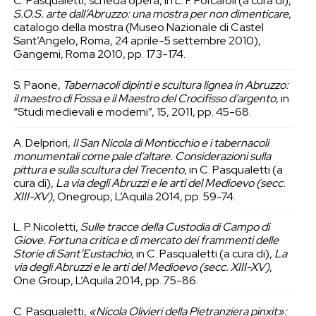
C. Pasqualetti, scheda opera, in L. F. Porcaroli (a cura di),
S.O.S. arte dall’Abruzzo: una mostra per non dimenticare
,
catalogo della mostra (Museo Nazionale di Castel
Sant’Angelo, Roma, 24 aprile-5 settembre 2010),
Gangemi, Roma 2010, pp. 173-174.
S. Paone,
Tabernacoli dipinti e scultura lignea in Abruzzo:
il maestro di Fossa e il Maestro del Crocifisso d’argento
, in
“Studi medievali e moderni”, 15, 2011, pp. 45-68.
A. Delpriori,
Il San Nicola di Monticchio e i tabernacoli
monumentali come pale d’altare. Considerazioni sulla
pittura e sulla scultura del Trecento
, in C. Pasqualetti (a
cura di),
La via degli Abruzzi e le arti del Medioevo (secc.
XIII-XV)
, Onegroup, L’Aquila 2014, pp. 59-74.
L. P. Nicoletti,
Sulle tracce della Custodia di Campo di
Giove. Fortuna critica e di mercato dei frammenti delle
Storie di Sant’Eustachio
, in C. Pasqualetti (a cura di),
La
via degli Abruzzi e le arti del Medioevo (secc. XIII-XV)
,
One Group, L’Aquila 2014, pp. 75-86.
C. Pasqualetti,
«Nicola Olivieri della Pietranziera pinxit»: