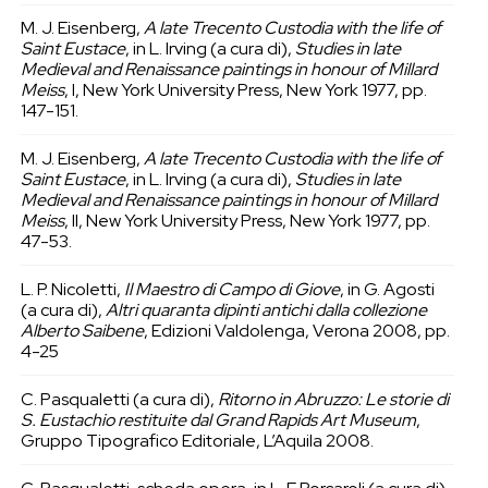
M. J. Eisenberg,
A late Trecento Custodia with the life of
Saint Eustace
, in L. Irving (a cura di),
Studies in late
Medieval and Renaissance paintings in honour of Millard
Meiss
, I, New York University Press, New York 1977, pp.
147-151.
M. J. Eisenberg,
A late Trecento Custodia with the life of
Saint Eustace
, in L. Irving (a cura di),
Studies in late
Medieval and Renaissance paintings in honour of Millard
Meiss
, II, New York University Press, New York 1977, pp.
47-53.
L. P. Nicoletti,
Il Maestro di Campo di Giove
, in G. Agosti
(a cura di),
Altri quaranta dipinti antichi dalla collezione
Alberto Saibene
, Edizioni Valdolenga, Verona 2008, pp.
4-25
C. Pasqualetti (a cura di),
Ritorno in Abruzzo: Le storie di
S. Eustachio restituite dal Grand Rapids Art Museum
,
Gruppo Tipografico Editoriale, L’Aquila 2008.