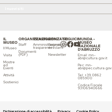
I nuovi siti
IL
ORGANIZZAZIONE
TRASPARENZA
CONTATTI
SEGUICI
MUNDA -
MUSEO
MUSEO
Staff
Amministrazione
Segnalazioni
NAZIONALE
trasparente
e reclami
Il Museo
D’ABRUZZO
Documenti
(PDF)
Newsletter
Visita
Email: mn-
abr@cultura.gov.it
Mostre
ed
Pec: mn-
Eventi
abr@pec.cultura.gov.
Attività
Tel: +39 0862
085900
Sostienici
Codice Fiscale
93106940666
Dichiarazione di accessibilità
Privacy
Cookie Policy