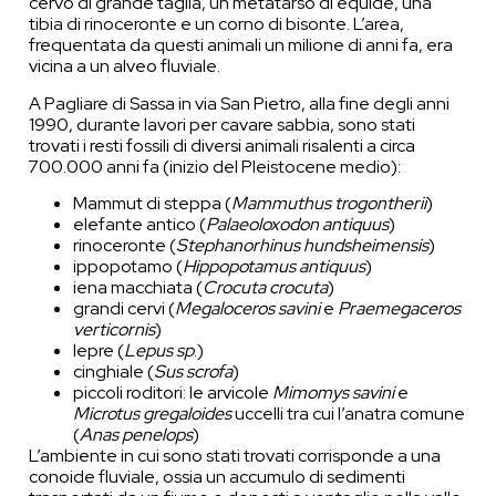
cervo di grande taglia, un metatarso di equide, una
tibia di rinoceronte e un corno di bisonte. L’area,
frequentata da questi animali un milione di anni fa, era
vicina a un alveo fluviale.
A Pagliare di Sassa in via San Pietro, alla fine degli anni
1990, durante lavori per cavare sabbia, sono stati
trovati i resti fossili di diversi animali risalenti a circa
700.000 anni fa (inizio del Pleistocene medio):
Mammut di steppa (
Mammuthus trogontherii
)
elefante antico (
Palaeoloxodon antiquus
)
rinoceronte (
Stephanorhinus hundsheimensis
)
ippopotamo (
Hippopotamus antiquus
)
iena macchiata (
Crocuta crocuta
)
grandi cervi (
Megaloceros savini
e
Praemegaceros
verticornis
)
lepre (
Lepus sp
.)
cinghiale (
Sus scrofa
)
piccoli roditori: le arvicole
Mimomys savini
e
Microtus gregaloides
uccelli tra cui l’anatra comune
(
Anas penelops
)
L’ambiente in cui sono stati trovati corrisponde a una
conoide fluviale, ossia un accumulo di sedimenti