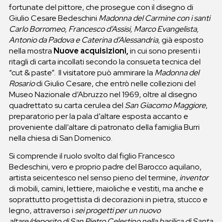
fortunate del pittore, che prosegue con il disegno di
Giulio Cesare Bedeschini
Madonna del Carmine con i santi
Carlo Borromeo, Francesco d’Assisi, Marco Evangelista,
Antonio da Padova
e Caterina d’Alessandria,
già esposto
nella mostra
Nuove acquisizioni,
in cui sono presenti i
ritagli di carta incollati secondo la consueta tecnica del
“cut & paste”. Il visitatore può ammirare la
Madonna del
Rosario
di Giulio Cesare, che entrò nelle collezioni del
Museo Nazionale d’Abruzzo nel 1969, oltre al disegno
quadrettato su carta cerulea del
San Giacomo Maggiore
,
preparatorio per la pala d’altare esposta accanto e
proveniente dall’altare di patronato della famiglia Burri
nella chiesa di San Domenico.
Si comprende il ruolo svolto dal figlio Francesco
Bedeschini, vero e proprio padre del Barocco aquilano,
artista seicentesco nel senso pieno del termine,
inventor
di mobili, camini, lettiere, maioliche e vestiti, ma anche e
soprattutto progettista di decorazioni in pietra, stucco e
legno, attraverso i
sei progetti per un nuovo
altare/deposito di San Pietro Celestino nella basilica di Santa