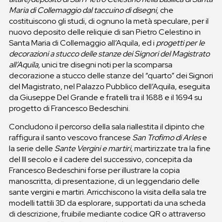
Maria di Collemaggio dal taccuino di disegni,
che
costituiscono gli studi, di ognuno la metà speculare, per il
nuovo deposito delle reliquie di san Pietro Celestino in
Santa Maria di Collemaggio all’Aquila, ed i
progetti per le
decorazioni a stucco delle stanze dei Signori del Magistrato
all’Aquila,
unici tre disegni noti per la scomparsa
decorazione a stucco delle stanze del “quarto” dei Signori
del Magistrato, nel Palazzo Pubblico dell’Aquila, eseguita
da Giuseppe Del Grande e fratelli tra il 1688 e il 1694 su
progetto di Francesco Bedeschini.
Concludono il percorso della sala riallestita il dipinto che
raffigura il santo vescovo francese
San Trofimo di Arles
e
la serie delle
Sante Vergini e martiri
, martirizzate tra la fine
del III secolo e il cadere del successivo, concepita da
Francesco Bedeschini forse per illustrare la copia
manoscritta, di presentazione, di un leggendario delle
sante vergini e martiri. Arricchiscono la visita della sala tre
modelli tattili 3D da esplorare, supportati da una scheda
di descrizione, fruibile mediante codice QR o attraverso