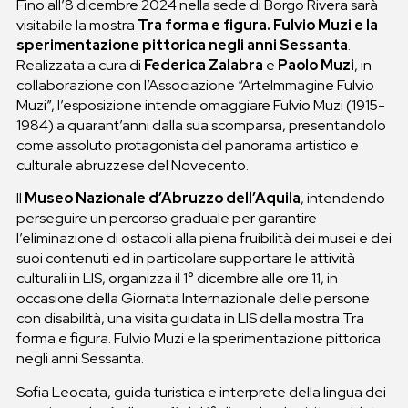
Fino all’8 dicembre 2024 nella sede di Borgo Rivera sarà
visitabile la mostra
Tra forma e figura. Fulvio Muzi e la
sperimentazione pittorica negli anni Sessanta
.
Realizzata a cura di
Federica Zalabra
e
Paolo Muzi
, in
collaborazione con l’Associazione “ArteImmagine Fulvio
Muzi”, l’esposizione intende omaggiare Fulvio Muzi (1915-
1984) a quarant’anni dalla sua scomparsa, presentandolo
come assoluto protagonista del panorama artistico e
culturale abruzzese del Novecento.
Il
Museo Nazionale d’Abruzzo dell’Aquila
, intendendo
perseguire un percorso graduale per garantire
l’eliminazione di ostacoli alla piena fruibilità dei musei e dei
suoi contenuti ed in particolare supportare le attività
culturali in LIS, organizza il 1° dicembre alle ore 11, in
occasione della Giornata Internazionale delle persone
con disabilità, una visita guidata in LIS della mostra Tra
forma e figura. Fulvio Muzi e la sperimentazione pittorica
negli anni Sessanta.
Sofia Leocata, guida turistica e interprete della lingua dei