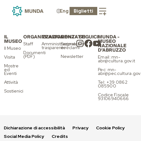
APERTURE
STRAORDINARIE
Eng
Biglietti
IL
ORGANIZZAZIONE
TRASPARENZA
CONTATTI
SEGUICI
MUNDA -
MUSEO
MUSEO
Staff
Amministrazione
Segnalazioni
NAZIONALE
trasparente
e reclami
Il Museo
D’ABRUZZO
Documenti
(PDF)
Newsletter
Visita
Email: mn-
abr@cultura.gov.it
Mostre
ed
Pec: mn-
Eventi
abr@pec.cultura.gov.
Attività
Tel: +39 0862
085900
Sostienici
Codice Fiscale
93106940666
Dichiarazione di accessibilità
Privacy
Cookie Policy
Social Media Policy
Credits