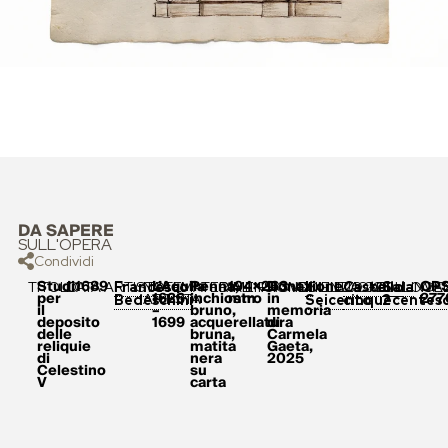
DA SAPERE
SULL'OPERA
Condividi
Studi
1689
L’Aquila
Penna,
194×263
Donazione
OP
TITOLO
DATA
ARTISTA
NOTE
MATERIALI
DIMENSIONI
PROVENIENZA
COLLEZIONE
LUOGO
COLLOCA
INVE
Francesco
Il
Castello
Sala
per
1626
inchiostro
mm
in
277
ARTISTA
Bedeschini
Seicento
cinquecentes
2
il
–
bruno,
memoria
deposito
1699
acquerellatura
di
delle
bruna,
Carmela
reliquie
matita
Gaeta,
di
nera
2025
Celestino
su
V
carta