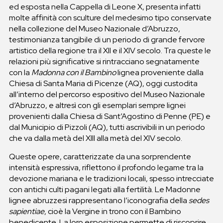
ed esposta nella Cappella di Leone X, presenta infatti
molte affinità con sculture del medesimo tipo conservate
nella collezione del Museo Nazionale d’Abruzzo,
testimonianza tangibile di un periodo di grande fervore
artistico della regione tra il XII e il XIV secolo. Tra queste le
relazioni più significative si rintracciano segnatamente
con la
Madonna con il Bambino
lignea proveniente dalla
Chiesa di Santa Maria di Picenze (AQ), oggi custodita
all’interno del percorso espositivo del Museo Nazionale
d’Abruzzo, e altresì con gli esemplari sempre lignei
provenienti dalla Chiesa di Sant’Agostino di Penne (PE) e
dal Municipio di Pizzoli (AQ), tutti ascrivibili in un periodo
che va dalla metà del XIII alla metà del XIV secolo.
Queste opere, caratterizzate da una sorprendente
intensità espressiva, riflettono il profondo legame tra la
devozione mariana e le tradizioni locali, spesso intrecciate
con antichi culti pagani legati alla fertilità. Le Madonne
lignee abruzzesi rappresentano l’iconografia della
sedes
sapientiae
, cioè la Vergine in trono con il Bambino
benedicente. La loro esposizione permette di riscoprire