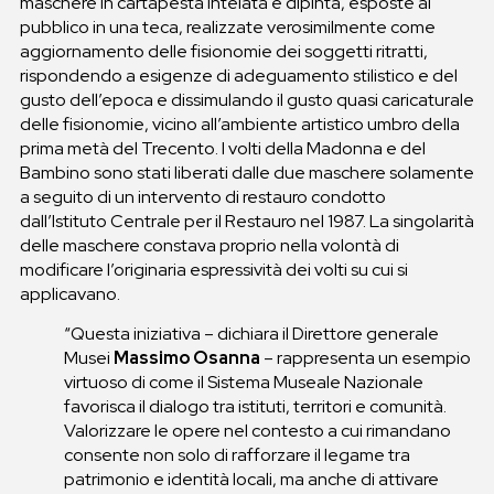
maschere in cartapesta intelata e dipinta, esposte al
pubblico in una teca, realizzate verosimilmente come
aggiornamento delle fisionomie dei soggetti ritratti,
rispondendo a esigenze di adeguamento stilistico e del
gusto dell’epoca e dissimulando il gusto quasi caricaturale
delle fisionomie, vicino all’ambiente artistico umbro della
prima metà del Trecento. I volti della Madonna e del
Bambino sono stati liberati dalle due maschere solamente
a seguito di un intervento di restauro condotto
dall’Istituto Centrale per il Restauro nel 1987. La singolarità
delle maschere constava proprio nella volontà di
modificare l’originaria espressività dei volti su cui si
applicavano.
“Questa iniziativa – dichiara il Direttore generale
Musei
Massimo Osanna
– rappresenta un esempio
virtuoso di come il Sistema Museale Nazionale
favorisca il dialogo tra istituti, territori e comunità.
Valorizzare le opere nel contesto a cui rimandano
consente non solo di rafforzare il legame tra
patrimonio e identità locali, ma anche di attivare