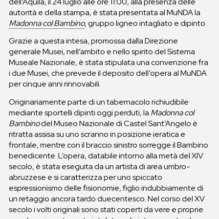
dell’Aquila, il 24 luglio alle ore 11:00, alla presenza delle
autorità e della stampa, è stata presentata al MuNDA la
Madonna col Bambino
, gruppo ligneo intagliato e dipinto.
Grazie a questa intesa, promossa dalla Direzione
generale Musei, nell’ambito e nello spirito del Sistema
Museale Nazionale, è stata stipulata una convenzione fra
i due Musei, che prevede il deposito dell’opera al MuNDA
per cinque anni rinnovabili.
Originariamente parte di un tabernacolo richiudibile
mediante sportelli dipinti oggi perduti, la
Madonna col
Bambino
del Museo Nazionale di Castel Sant’Angelo è
ritratta assisa su uno scranno in posizione ieratica e
frontale, mentre con il braccio sinistro sorregge il Bambino
benedicente. L’opera, databile intorno alla metà del XIV
secolo, è stata eseguita da un artista di area umbro-
abruzzese e si caratterizza per uno spiccato
espressionismo delle fisionomie, figlio indubbiamente di
un retaggio ancora tardo duecentesco. Nel corso del XV
secolo i volti originali sono stati coperti da vere e proprie