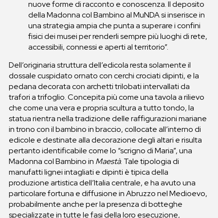
nuove forme di racconto e conoscenza. Il deposito
della Madonna col Bambino al MuNDA si inserisce in
una strategia ampia che punta a superare i confini
fisici dei musei per renderli sempre più luoghi di rete,
accessibili, connessi e aperti al territorio”.
Dell’originaria struttura dell’edicola resta solamente il
dossale cuspidato ornato con cerchi crociati dipinti, e la
pedana decorata con archetti trilobati intervallati da
trafori a trifoglio. Concepita più come una tavola a rilievo
che come una vera e propria scultura a tutto tondo, la
statua rientra nella tradizione delle raffigurazioni mariane
in trono con il bambino in braccio, collocate all’interno di
edicole e destinate alla decorazione degli altari e risulta
pertanto identificabile come lo “scrigno di Maria”, una
Madonna col Bambino in
Maestà
. Tale tipologia di
manufatti lignei intagliati e dipinti è tipica della
produzione artistica dell’Italia centrale, e ha avuto una
particolare fortuna e diffusione in Abruzzo nel Medioevo,
probabilmente anche per la presenza di botteghe
specializzate in tutte le fasi della loro esecuzione,