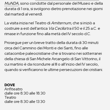
MuNDA
, sono condotte dal personale del Museo e della
durata di 1 ora, si svolgono dietro prenotazione nei giorni
dal martedì al venerdì.
La visita inizia nel Teatro di
Amiternum
, che si iniziò a
costruire a est dell’antica
Via
Cecilia
tra il 50 e il 25 a.C. e
rimase in funzione fino alla metà del IV secolo d.C.
Prosegue per un breve tratto della durata di 30 minuti
circa del Cammino dei Monti e dei Santi, fino alle
catacombe paleocristiane che si trovano nei sotterranei
della chiesa di San Michele Arcangelo di San Vittorino, il
cui martirio è da ricondurre al III o all’inizio del IV secolo,
quando si verificarono le ultime persecuzioni dei cristiani.
DOVE
Anfiteatro
dalle ore 8:30 alle 18:30
Teatro
dalle ore 8:30 alle 13:30