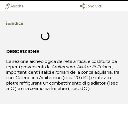
Ascolta
Condividi
Indice
DESCRIZIONE
La sezione archeologica dell’età antica, è costituita da
reperti provenienti da
Amiternum
,
Aveia
e
Peltuinum
,
importanti centri italici e romani della conca aquilana, tra
cui il Calendario Amiternino (circa 20 d.C.) e i rilievi in
pietra raffiguranti un combattimento di gladiatori (I sec.
a. C.) e una cerimonia funebre (I sec. d.C.).