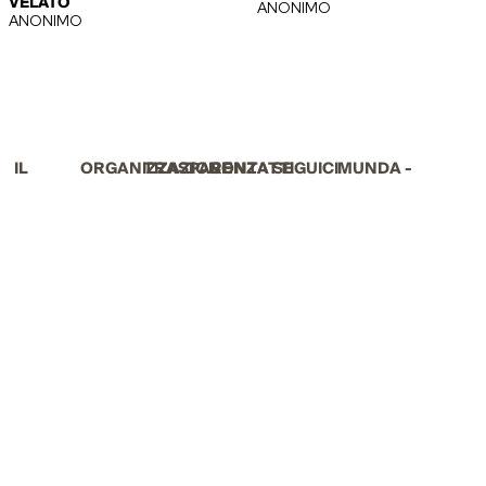
VELATO
ANONIMO
ANONIMO
IL
ORGANIZZAZIONE
TRASPARENZA
CONTATTI
SEGUICI
MUNDA -
MUSEO
MUSEO
Staff
Amministrazione
Segnalazioni
NAZIONALE
trasparente
e reclami
Il Museo
D’ABRUZZO
Documenti
(PDF)
Newsletter
Visita
Email: mn-
abr@cultura.gov.it
Mostre
ed
Pec: mn-
Eventi
abr@pec.cultura.gov.
Attività
Tel: +39 0862
085900
Sostienici
Codice Fiscale
93106940666
Dichiarazione di accessibilità
Privacy
Cookie Policy