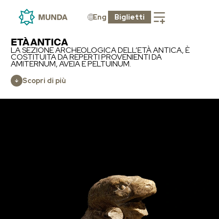
Eng
Biglietti
ETÀ ANTICA
LA SEZIONE ARCHEOLOGICA DELL’ETÀ ANTICA, È
COSTITUITA DA REPERTI PROVENIENTI DA
AMITERNUM, AVEIA E PELTUINUM.
Scopri di più