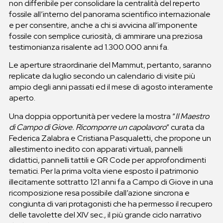
non differibile per consolidare la centralità del reperto
fossile all’interno del panorama scientifico internazionale
e per consentire, anche a chi si avvicina all’imponente
fossile con semplice curiosità, di ammirare una preziosa
testimonianza
risalente ad 1.300.000 anni fa
.
Le aperture straordinarie del Mammut, pertanto, saranno
replicate da luglio secondo un calendario di visite più
ampio degli anni passati ed il mese di agosto interamente
aperto.
Una doppia opportunità per vedere la mostra “
Il Maestro
di Campo di Giove. Ricomporre un capolavoro
” curata da
Federica Zalabra e Cristiana Pasqualetti, che propone un
allestimento inedito con apparati virtuali, pannelli
didattici, pannelli tattili e QR Code per approfondimenti
tematici. Per la prima volta viene esposto il patrimonio
illecitamente sottratto 121 anni fa a Campo di Giove in una
ricomposizione resa possibile dall’azione sincrona e
congiunta di vari protagonisti che ha permesso il recupero
delle tavolette del XIV sec., il più grande ciclo narrativo