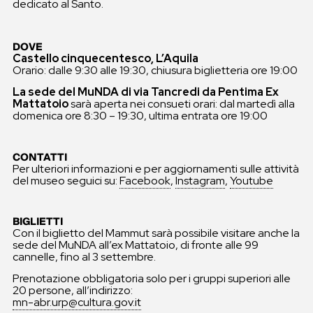
dedicato al Santo.
DOVE
Castello cinquecentesco, L’Aquila
Orario: dalle 9:30 alle 19:30, chiusura biglietteria ore 19:00
La sede del MuNDA di via Tancredi da Pentima Ex
Mattatoio
sarà aperta nei consueti orari: dal martedì alla
domenica ore 8:30 – 19:30, ultima entrata ore 19:00
CONTATTI
Per ulteriori informazioni e per aggiornamenti sulle attività
del museo seguici su:
Facebook
,
Instagram
,
Youtube
BIGLIETTI
Con il biglietto del Mammut sarà possibile visitare anche la
sede del MuNDA all’ex Mattatoio, di fronte alle 99
cannelle, fino al 3 settembre.
Prenotazione obbligatoria solo per i gruppi superiori alle
20 persone, all’indirizzo:
mn-abr.urp@cultura.gov.it