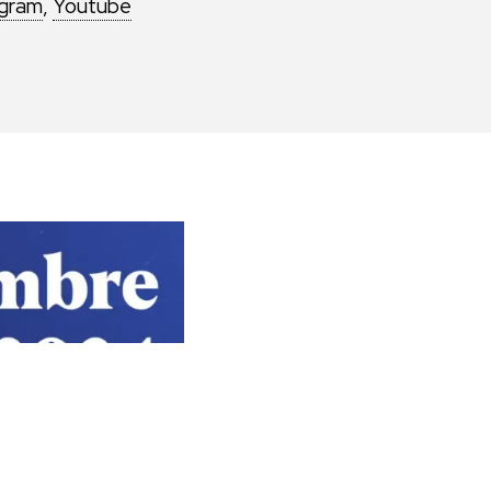
agram
,
Youtube