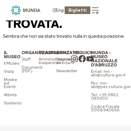
LA PAGINA NON
PUÒ ESSERE
Eng
Biglietti
TROVATA.
Sembra che non sia stato trovato nulla in questa posizione.
IL
ORGANIZZAZIONE
TRASPARENZA
CONTATTI
SEGUICI
MUNDA -
MUSEO
MUSEO
Staff
Amministrazione
Segnalazioni
NAZIONALE
trasparente
e reclami
Il Museo
D’ABRUZZO
Documenti
(PDF)
Newsletter
Visita
Email: mn-
abr@cultura.gov.it
Mostre
ed
Pec: mn-
Eventi
abr@pec.cultura.gov.
Attività
Tel: +39 0862
085900
Sostienici
Codice Fiscale
93106940666