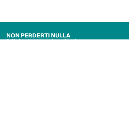
NON PERDERTI NULLA
Tutte le anticipazioni e le novità del
Museo
Iscriviti alla newsletter