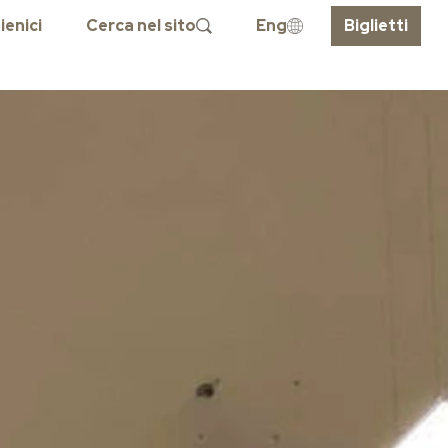
ienici
Cerca nel sito
Eng
Biglietti