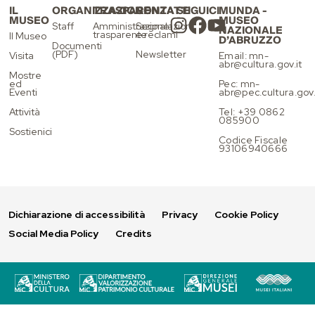
IL
ORGANIZZAZIONE
TRASPARENZA
CONTATTI
SEGUICI
MUNDA -
MUSEO
MUSEO
Staff
Amministrazione
Segnalazioni
NAZIONALE
trasparente
e reclami
Il Museo
D’ABRUZZO
Documenti
(PDF)
Newsletter
Visita
Email: mn-
abr@cultura.gov.it
Mostre
ed
Pec: mn-
Eventi
abr@pec.cultura.gov.
Attività
Tel: +39 0862
085900
Sostienici
Codice Fiscale
93106940666
Dichiarazione di accessibilità
Privacy
Cookie Policy
Social Media Policy
Credits