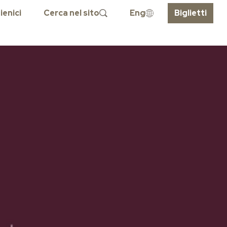
ienici
Cerca nel sito
Eng
Biglietti