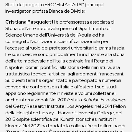
Staff del progetto ERC “HistAntArtSI” (principal
investigator: prof.ssa Bianca de Divitiis).
Cristiana Pasqualetti
è professoressa associata di
Storia dell’arte medievale presso il Dipartimento di
Scienze Umane dell’Università dell’Aquila ed ha
conseguito l’abilitazione scientifica nazionale per
l’accesso al ruolo dei professori universitari di prima fascia.
Le sue ricerche sono principalmente indirizzate alla storia
dell’arte medievale nell’Italia centrale fra il Regno di
Napoli e i domini pontifici, alla storia della miniatura, alla
trattatistica tecnico-artistica, agli argomenti francescani.
Su questi temi ha organizzato e partecipato a numerosi
convegni e conferenze in Italia e all’estero. I suoi studi
appaiono regolarmente in riviste e volumi collettanei,
anche internazionali. Nel 2011 è stata
Scholar-in-residence
del Getty Research Institute, Los Angeles; nel 2014 Fellow
della Houghton Library – Harvard University College; nel
2015 ospite scientifica del Kunsthistorisches Institut in
Florenz. Nel 2021 ha fondato la collana De arte illuminandi