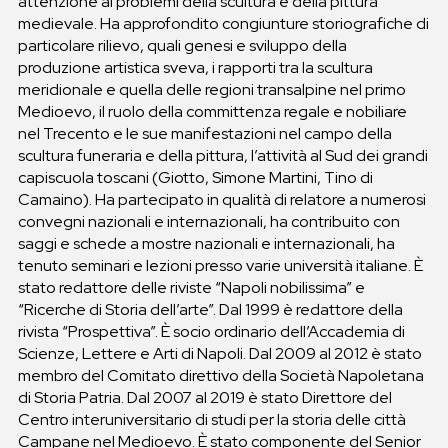
attenzione ai problemi della scultura e della pittura
medievale. Ha approfondito congiunture storiografiche di
particolare rilievo, quali genesi e sviluppo della
produzione artistica sveva, i rapporti tra la scultura
meridionale e quella delle regioni transalpine nel primo
Medioevo, il ruolo della committenza regale e nobiliare
nel Trecento e le sue manifestazioni nel campo della
scultura funeraria e della pittura, l’attività al Sud dei grandi
capiscuola toscani (Giotto, Simone Martini, Tino di
Camaino). Ha partecipato in qualità di relatore a numerosi
convegni nazionali e internazionali, ha contribuito con
saggi e schede a mostre nazionali e internazionali, ha
tenuto seminari e lezioni presso varie università italiane. È
stato redattore delle riviste “Napoli nobilissima” e
“Ricerche di Storia dell’arte”. Dal 1999 è redattore della
rivista “Prospettiva”. È socio ordinario dell’Accademia di
Scienze, Lettere e Arti di Napoli. Dal 2009 al 2012 è stato
membro del Comitato direttivo della Società Napoletana
di Storia Patria. Dal 2007 al 2019 è stato Direttore del
Centro interuniversitario di studi per la storia delle città
Campane nel Medioevo. È stato componente del Senior