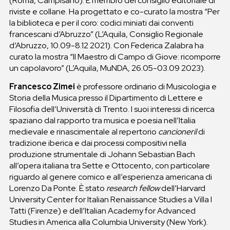
(Roma, Campisano). È membro del consiglio editoriale di
riviste e collane. Ha progettato e co-curato la mostra “Per
la biblioteca e per il coro: codici miniati dai conventi
francescani d’Abruzzo” (L’Aquila, Consiglio Regionale
d’Abruzzo, 10.09-8.12 2021). Con Federica Zalabra ha
curato la mostra “Il Maestro di Campo di Giove: ricomporre
un capolavoro” (L’Aquila, MuNDA, 26.05-03.09 2023).
Francesco Zimei
è professore ordinario di Musicologia e
Storia della Musica presso il Dipartimento di Lettere e
Filosofia dell’Università di Trento. I suoi interessi di ricerca
spaziano dal rapporto tra musica e poesia nell’Italia
medievale e rinascimentale al repertorio
cancioneril
di
tradizione iberica e dai processi compositivi nella
produzione strumentale di Johann Sebastian Bach
all’opera italiana tra Sette e Ottocento, con particolare
riguardo al genere comico e all’esperienza americana di
Lorenzo Da Ponte. È stato
research fellow
dell’Harvard
University Center for Italian Renaissance Studies a Villa I
Tatti (Firenze) e dell’Italian Academy for Advanced
Studies in America alla Columbia University (New York).